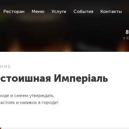
Ресторан
Меню
Услуги
События
Контакты
8
г. 
ЕНИЕ
астоишная Имперiаль
роде и смеем утверждать,
настоек и наливок в городе!