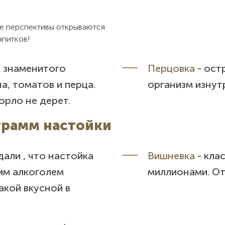
ые перспективы открываются
апитков!
е знаменитого
Перцовка
- ост
а, томатов и перца.
организм изнут
орло не дерет.
 грамм настойки
дали , что настойка
Вишневка
- кла
ким алкоголем
миллионами. От
акой вкусной в