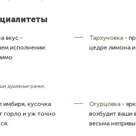
ециалитеты
а вкус -
Тархуновка
- пр
шем исполнении:
цедре лимона и
лимо
аши душевные ранки.
е имбиря, кусочка
Огурцовка
- яр
т горло и уж точно
возбудит ваши 
ся.
весьма непривы