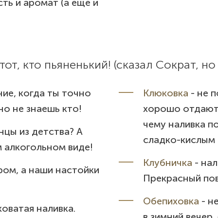
сть и аромат (а еще и
от, кто пьяненький! (сказал Сократ, но 
ние, когда ты точно
Клюковка
- не 
но не знаешь кто!
хорошо отдают 
чему наливка п
нцы из детства? А
сладко-кислым 
м алкогольном виде!
Клубничка
- нал
ром, а наши настойки
Прекрасный пов
Обепиховка
- н
коватая наливка.
в зимний вечер.