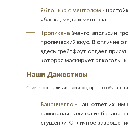
Яблонька с ментолом
- настой
яблока, меда и ментола.
Тропикана
(манго-апельсин-гре
тропический вкус. В отличие о
здесь грейпфрут отдает прису
которая маскирует алкогольный
Наши Дажестивы
Сливочные наливки - ликеры, просто обязатель
Бананчелло
- наш ответ ихним 
сливочная наливка из банана, с
сгущенки. Отличное завершени