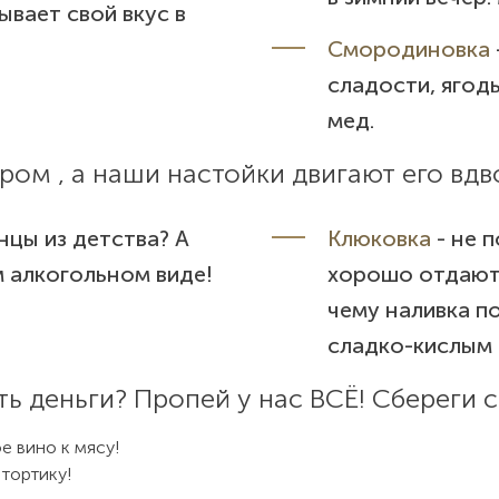
вает свой вкус в
Смородиновка
сладости, ягод
мед.
ом , а наши настойки двигают его вдв
нцы из детства? А
Клюковка
- не 
м алкогольном виде!
хорошо отдают 
чему наливка п
сладко-кислым 
ть деньги? Пропей у нас ВСЁ! Сбереги с
е вино к мясу!
 тортику!