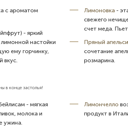
ка с ароматом
Лимоновка
- эт
свежего нечище
счет меда. Пьет
йпфрут) - яркий
т лимонной настойки
Пряный апельс
щую ему горчинку,
сочетание апел
 вкус.
розмарина.
ны в конце застолья!
бейлисам - мягкая
Лимончелло
во
ливок, молока и
продукт в Итал
е ужина.