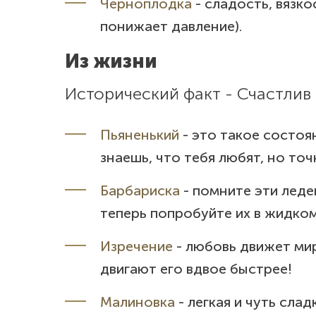
Черноплодка
- сладость, вязко
Электронная почта
Контактный телефон
понижает давление).
Спасибо, мы Вам перезвоним.
Из жизни
Сообщение
Сообщение
Исторический факт - Счастлив т
Закрыть
Отправляя форму Вы соглашаетесь
Отправляя форму Вы соглашаетесь
с пользовательским соглашением
с пользовательским соглашением
Пьяненький
- это такое состоя
знаешь, что тебя любят, но точ
Отправить
Отправить
Барбариска
- помните эти леде
теперь попробуйте их в жидко
Изречение
- любовь движет ми
двигают его вдвое быстрее!
Малиновка
- легкая и чуть слад