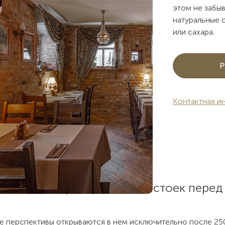
этом не забыв
натуральные о
или сахара.
Р
Контактная и
и, что 100 грамм наших настоек перед
ые перспективы открываются в нем исключительно после 25