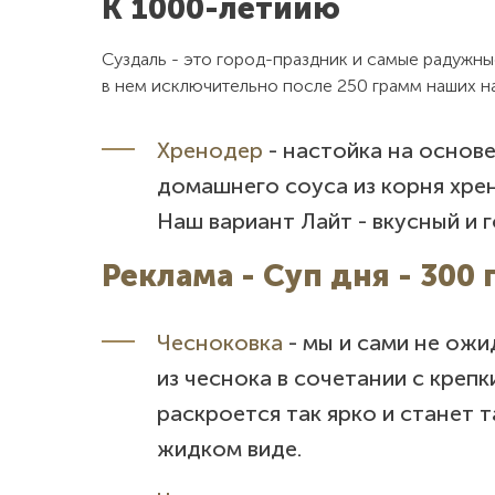
К 1000-летиию
Суздаль - это город-праздник и самые радужн
в нем исключительно после 250 грамм наших н
Хренодер
- настойка на основ
домашнего соуса из корня хрен
Наш вариант Лайт - вкусный и г
Реклама - Суп дня - 300
Чесноковка
- мы и сами не ожи
из чеснока в сочетании с креп
раскроется так ярко и станет т
Как Вас зовут?
Как Вас зовут?
жидком виде.