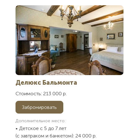
соглашаетесь
соглашаетесь
с
с
пользовательским
пользовательским
соглашением
соглашением
Отправить
Отправить
Делюкс Бальмонта
Стоимость: 213 000 р.
Забронировать
Дополнительное место:
• Детское с 5 до 7 лет
(с завтраком и банкетом): 24 000 р.