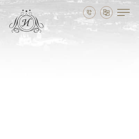
Праздники в Суздале
Свадьба в Суздале
Выходные в Суздале
Семейный отдых
CЛУЖБА БРОНИРОВАНИЯ:
8 (915) 777 20 20
НАШ АДРЕС
Владимирская область,
г. Суздаль, ул. Ленина, д. 89
ЭЛЕКТРОННАЯ ПОЧТА
imperial-suzdal@mail.ru