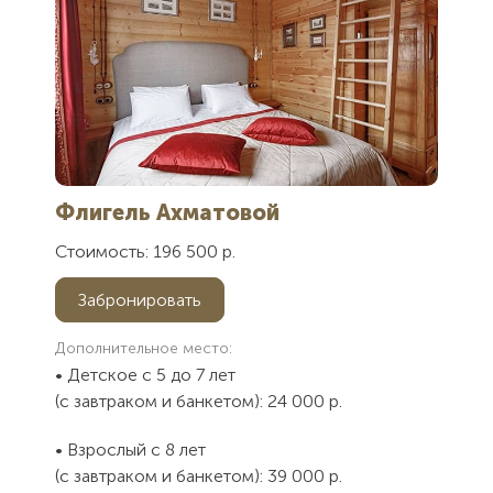
Флигель Ахматовой
Стоимость: 196 500 р.
Как Вас
Как Вас
Забронировать
зовут?
зовут?
Электронная
Контактный
Дополнительное место:
Спасибо, мы
• Детское с 5 до 7 лет
почта
телефон
Вам
(с завтраком и банкетом): 24 000 р.
Сообщение
Сообщение
перезвоним.
• Взрослый с 8 лет
Отправляя
Отправляя
(с завтраком и банкетом): 39 000 р.
форму Вы
форму Вы
Закрыть