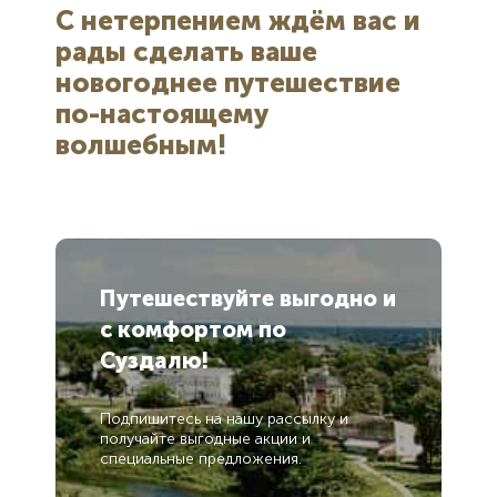
С нетерпением ждём вас и
рады сделать ваше
новогоднее путешествие
по-настоящему
волшебным!
Путешествуйте выгодно
и
с комфортом
по
Суздалю!
Подпишитесь на нашу рассылку и
получайте выгодные акции и
специальные предложения.