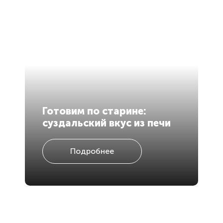
В
Готовим по старине:
в
суздальский вкус из печи
р
Подробнее