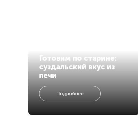
Готовим по старине:
суздальский вкус из
печи
Подробнее