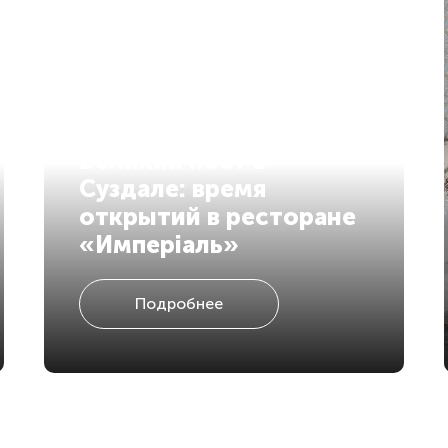
Великий пост в
Суздале: время
открытий в ресторане
«Имперiаль»
Подробнее