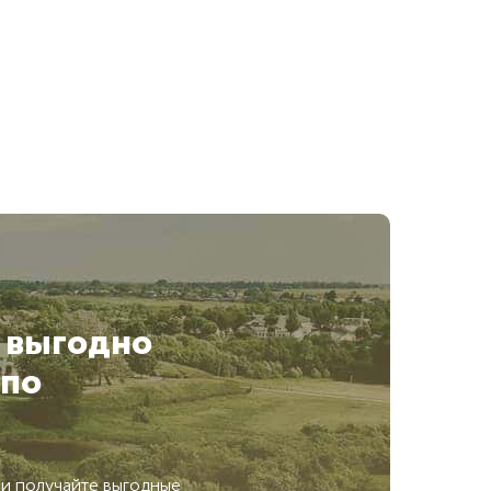
 выгодно
по
 и получайте выгодные