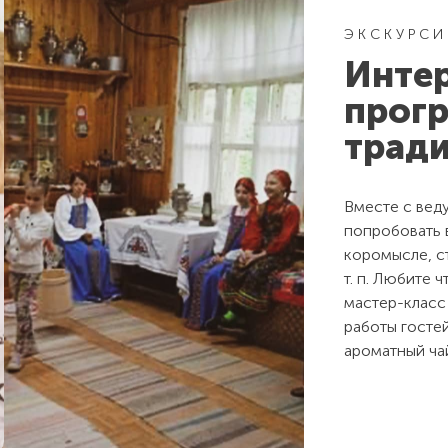
ЭКСКУРСИ
Инте
прогр
трад
Вместе с вед
попробовать в
коромысле, ст
т. п. Любите 
мастер-класс 
работы гостей
ароматный ча