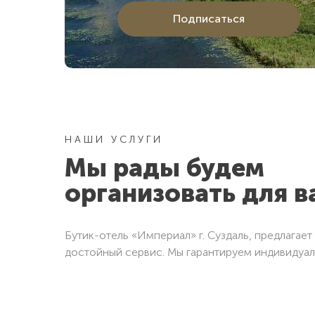
с пользовательским соглашением
с пользовательским соглашением
Подписаться
Отправить
Отправить
НАШИ УСЛУГИ
Мы рады будем
организовать для в
Бутик-отель «Империал» г. Суздаль, предлагае
достойный сервис. Мы гарантируем индивидуал