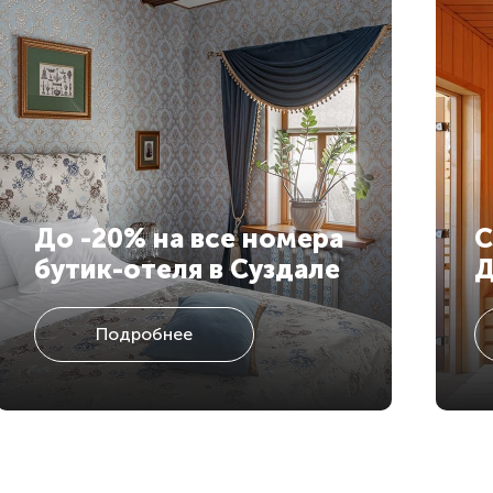
До -20% на все номера
С
бутик-отеля в Суздале
Д
Подробнее