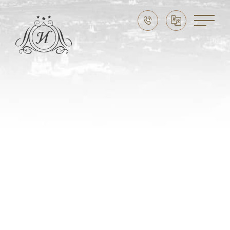
Праздники в Суздале
Свадьба в Суздале
Выходные в Суздале
Семейный отдых
CЛУЖБА БРОНИРОВАНИЯ:
8 (915) 777 20 20
НАШ АДРЕС
Владимирская область,
г. Суздаль, ул. Ленина, д. 89
ЭЛЕКТРОННАЯ ПОЧТА
imperial-suzdal@mail.ru