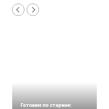
В
Готовим по старине:
в