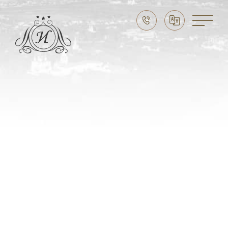
Праздники в Суздале
Свадьба в Суздале
Выходные в Суздале
Семейный отдых
CЛУЖБА БРОНИРОВАНИЯ:
8 (915) 777 20 20
НАШ АДРЕС
Владимирская область,
г. Суздаль, ул. Ленина, д. 89
ЭЛЕКТРОННАЯ ПОЧТА
imperial-suzdal@mail.ru