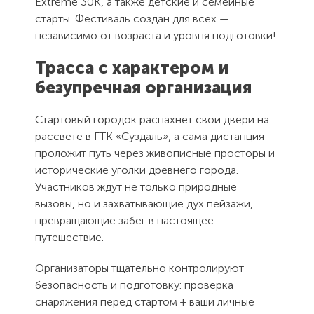
Extreme 30K, а также детские и семейные
Как Вас
Как Вас
старты. Фестиваль создан для всех —
независимо от возраста и уровня подготовки!
зовут?
зовут?
Электронная
Контактный
Трасса с характером и
безупречная организация
Спасибо, мы
почта
телефон
Вам
Сообщение
Сообщение
перезвоним.
Стартовый городок распахнёт свои двери на
рассвете в ГТК «Суздаль», а сама дистанция
Отправляя
Отправляя
проложит путь через живописные просторы и
форму Вы
форму Вы
Закрыть
исторические уголки древнего города.
соглашаетесь
соглашаетесь
с
с
Участников ждут не только природные
пользовательским
пользовательским
соглашением
соглашением
вызовы, но и захватывающие дух пейзажи,
превращающие забег в настоящее
путешествие.
Отправить
Отправить
Организаторы тщательно контролируют
безопасность и подготовку: проверка
снаряжения перед стартом + ваши личные