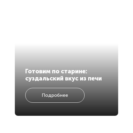
В
Готовим по старине:
в
суздальский вкус из печи
р
Подробнее