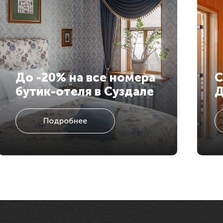
До -20% на все номера
С
бутик-отеля в Суздале
Д
Подробнее