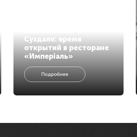
Великий пост в
Суздале: время
открытий в ресторане
«Имперiаль»
Подробнее