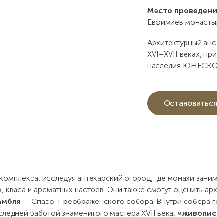
Место проведени
Евфимиев монасты
Архитектурный анс
XVI–XVII веках, п
наследия ЮНЕСКО
Остановиться
комплекса, исследуя аптекарский огород, где монахи зани
, кваса и ароматных настоев. Они также смогут оценить ар
амбля
— Спасо-Преображенского собора. Внутри собора г
следней работой знаменитого мастера XVII века,
«живописц