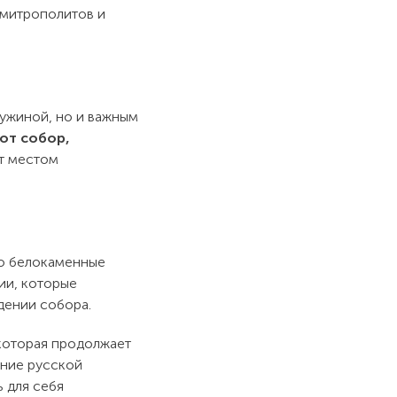
 митрополитов и
ужиной, но и важным
от собор,
ит местом
го белокаменные
ии, которые
дении собора.
оторая продолжает
ание русской
ь для себя