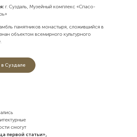
я:
г. Суздаль, Музейный комплекс «Спасо-
рь»
амбль памятников монастыря, сложившийся в
ризнан объектом всемирного культурного
.
 в Суздале
мались
хитектурные
ости смогут
а первой статьи»,