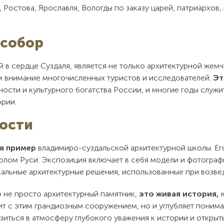
 Ростова, Ярославля, Вологды по заказу царей, патриархов,
 собор
 сердце Суздаля, является не только архитектурной жемч
м внимание многочисленных туристов и исследователей.
Эт
ости и культурного богатства России, и многие годы служ
рии.
ости
я пример
владимиро-суздальской архитектурной школы. Е
олом Руси. Экспозиция включает в себя модели и фотограф
кальные архитектурные решения, использованные при возве
 не просто архитектурный памятник,
это живая история,
к
ит с этим грандиозным сооружением, но и углубляет поним
зиться в атмосферу глубокого уважения к истории и открыт