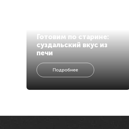
Готовим по старине:
суздальский вкус из
печи
Подробнее