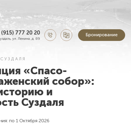
 (915) 777 20 20
Бронирование
Суздаль, ул. Ленина, д. 89
СУЗДАЛЯ
иция «Спасо-
аженский собор»:
историю и
сть Суздаля
ния:
по 1 Октября 2026