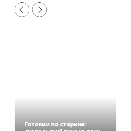
В
Готовим по старине:
в