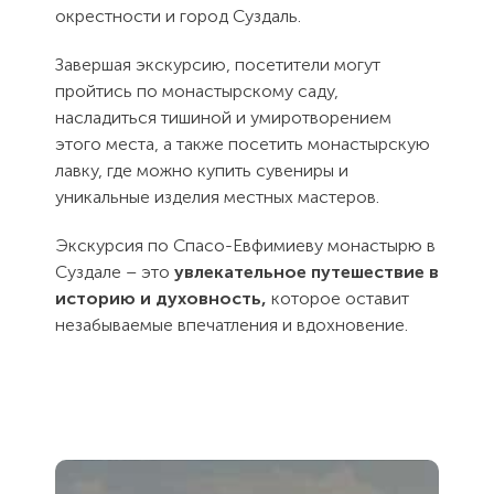
окрестности и город Суздаль.
Завершая экскурсию, посетители могут
пройтись по монастырскому саду,
насладиться тишиной и умиротворением
этого места, а также посетить монастырскую
лавку, где можно купить сувениры и
уникальные изделия местных мастеров.
Экскурсия по Спасо-Евфимиеву монастырю в
Суздале – это
увлекательное путешествие в
историю и духовность,
которое оставит
незабываемые впечатления и вдохновение.
Как Вас
Как Вас
зовут?
зовут?
Электронная
Контактный
Спасибо, мы