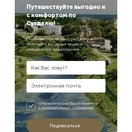
почта
телефон
Вам
Сообщение
Сообщение
Путешествуйте выгодно
и
перезвоним.
с комфортом
по
Суздалю!
Отправляя
Отправляя
форму Вы
форму Вы
Закрыть
соглашаетесь
соглашаетесь
с
с
Подпишитесь на нашу рассылку и
пользовательским
пользовательским
получайте выгодные акции и
соглашением
соглашением
специальные предложения.
Отправить
Отправить
Как Вас зовут?
Электронная почта
Отправляя форму Вы соглашаетесь
с пользовательским соглашением
Подписаться