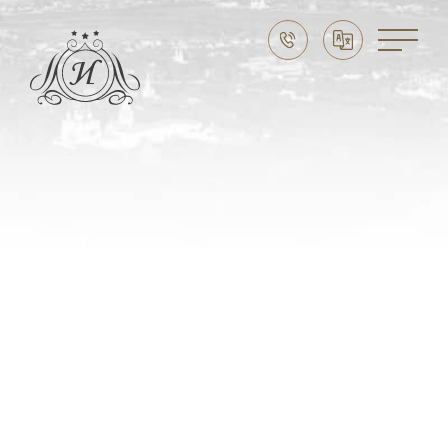
Праздники в Суздале
Свадьба в Суздале
Выходные в Суздале
Семейный отдых
CЛУЖБА БРОНИРОВАНИЯ:
8 (915) 777 20 20
НАШ АДРЕС
Владимирская область,
г. Суздаль, ул. Ленина, д. 89
ЭЛЕКТРОННАЯ ПОЧТА
imperial-suzdal@mail.ru