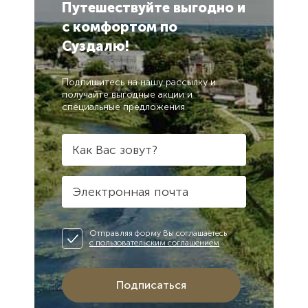
Путешествуйте выгодно
и
Сообщение
Сообщение
перезвоним.
с комфортом
по
Суздалю!
Отправляя
Отправляя
форму Вы
форму Вы
Закрыть
соглашаетесь
соглашаетесь
с
с
Подпишитесь на нашу рассылку и
пользовательским
пользовательским
получайте выгодные акции и
соглашением
соглашением
специальные предложения.
Отправить
Отправить
Как Вас зовут?
Электронная почта
Отправляя форму Вы соглашаетесь
с пользовательским соглашением
Подписаться