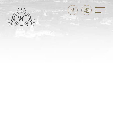
Праздники в Суздале
Свадьба в Суздале
Выходные в Суздале
Семейный отдых
CЛУЖБА БРОНИРОВАНИЯ:
8 (915) 777 20 20
НАШ АДРЕС
Владимирская область,
г. Суздаль, ул. Ленина, д. 89
ЭЛЕКТРОННАЯ ПОЧТА
imperial-suzdal@mail.ru