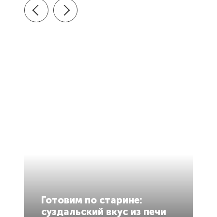
В
Готовим по старине:
в
суздальский вкус из печи
р