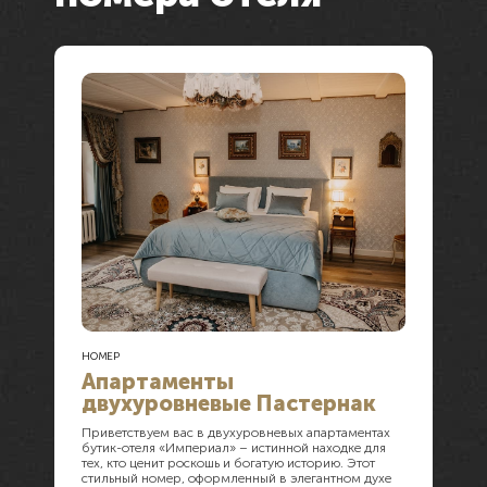
НОМЕР
Апартаменты
двухуровневые Пастернак
Приветствуем вас в двухуровневых апартаментах
бутик-отеля «Империал» – истинной находке для
тех, кто ценит роскошь и богатую историю. Этот
стильный номер, оформленный в элегантном духе