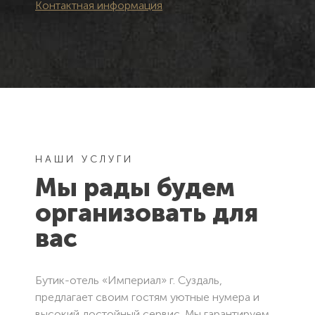
Контактная информация
Как Вас
Как Вас
зовут?
зовут?
Электронная
Контактный
Спасибо, мы
почта
телефон
Вам
Сообщение
Сообщение
перезвоним.
НАШИ УСЛУГИ
Мы рады будем
Отправляя
Отправляя
форму Вы
форму Вы
Закрыть
организовать для
соглашаетесь
соглашаетесь
с
с
вас
пользовательским
пользовательским
соглашением
соглашением
Бутик-отель «Империал» г. Суздаль,
Отправить
Отправить
предлагает своим гостям уютные нумера и
высокий достойный сервис. Мы гарантируем