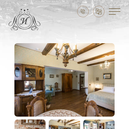
Праздники в Суздале
Свадьба в Суздале
Выходные в Суздале
Семейный отдых
CЛУЖБА БРОНИРОВАНИЯ:
8 (915) 777 20 20
НАШ АДРЕС
Владимирская область,
г. Суздаль, ул. Ленина, д. 89
ЭЛЕКТРОННАЯ ПОЧТА
imperial-suzdal@mail.ru