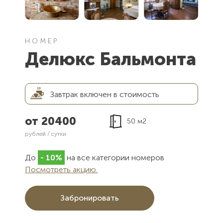
НОМЕР
Делюкс Бальмонта
Завтрак включен в стоимость
от 20400
50 м2
рублей / сутки
До
- 10%
на все категории номеров
Посмотреть акцию.
Забронировать