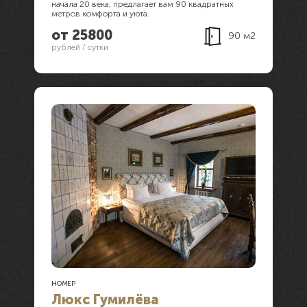
начала 20 века, предлагает вам 90 квадратных
метров комфорта и уюта.
от 25800
90 м2
рублей / сутки
НОМЕР
Люкс Гумилёва