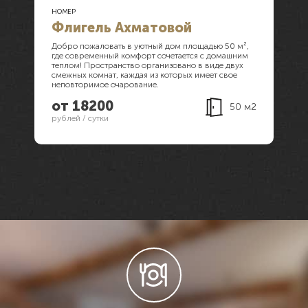
НОМЕР
Флигель Ахматовой
Добро пожаловать в уютный дом площадью 50 м²,
где современный комфорт сочетается с домашним
теплом! Пространство организовано в виде двух
смежных комнат, каждая из которых имеет свое
неповторимое очарование.
от 18200
50 м2
рублей / сутки